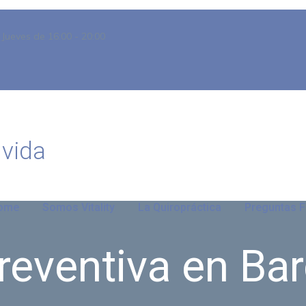
 Jueves de 16:00 - 20:00
 vida
ome
Somos Vitality
La Quiropráctica
Preguntas 
reventiva en Ba