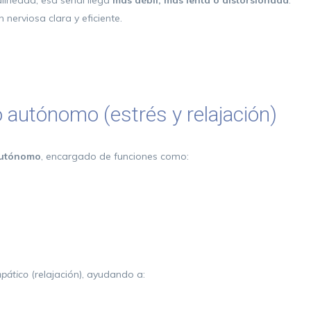
alineada, esa señal llega
más débil, más lenta o distorsionada
.
 nerviosa clara y eficiente.
 autónomo (estrés y relajación)
autónomo
, encargado de funciones como:
pático
(relajación), ayudando a: