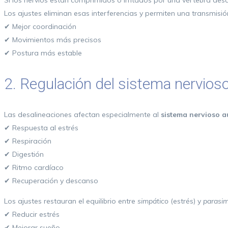
Si los nervios están comprimidos o irritados por una vértebra des
Los ajustes eliminan esas interferencias y permiten una transmisión
✔ Mejor coordinación
✔ Movimientos más precisos
✔ Postura más estable
2. Regulación del sistema nervioso
Las desalineaciones afectan especialmente al
sistema nervioso 
✔ R
espuesta al estrés
✔ R
espiración
✔ D
igestión
✔ Ritmo cardíaco
✔ Recuperación y descanso
Los ajustes restauran el equilibrio entre
simpático
(estrés) y
parasim
✔ Reducir estrés
✔ Mejorar sueño