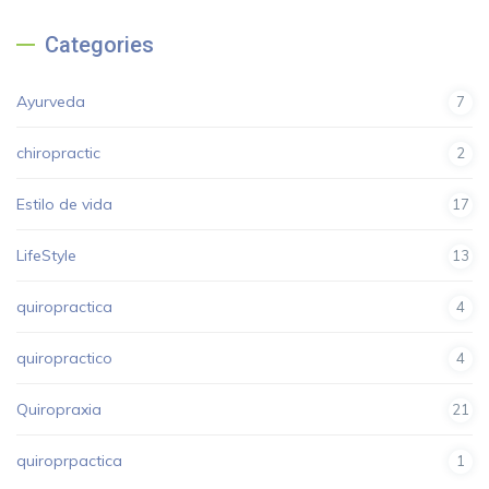
Categories
Ayurveda
7
chiropractic
2
Estilo de vida
17
LifeStyle
13
quiropractica
4
quiropractico
4
Quiropraxia
21
quiroprpactica
1