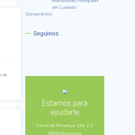
Indicaciones Principales
del Cuidado
Quiropráctico
Seguinos
a de
Estamos para
ayudarte
Carrer de Provença, 214, 2-2
08036 Barcelona