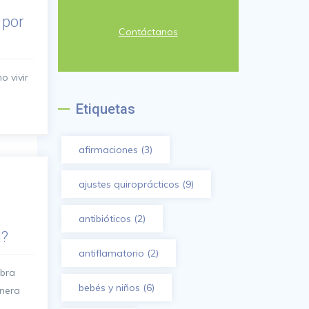
 por
Contáctanos
 vivir
Etiquetas
afirmaciones
(3)
ajustes quiroprácticos
(9)
antibióticos
(2)
l?
antiflamatorio
(2)
ebra
bebés y niños
(6)
anera