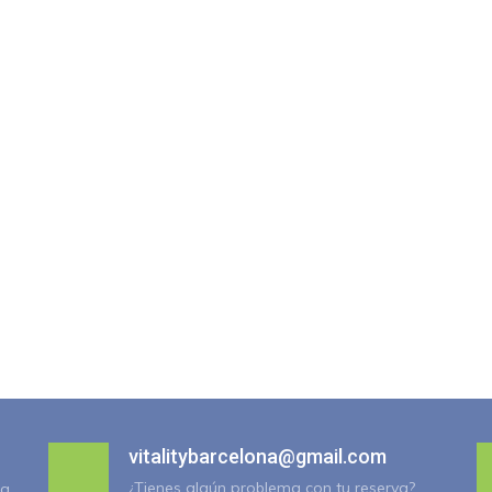
vitalitybarcelona@gmail.com
¿Tienes algún problema con tu reserva?
ra