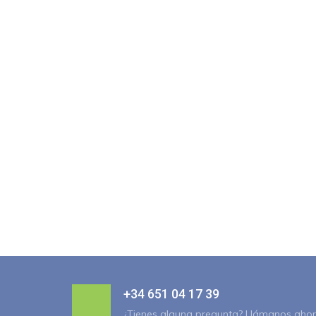
+34 651 04 17 39
¿Tienes alguna pregunta? Llámanos aho