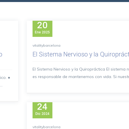
20
Ene
2025
vitalitybarcelona
o
El Sistema Nervioso y la Quiroprác
El Sistema Nervioso y la Quiropráctica El sistema 
es responsable de mantenemos con vida. Si nuestro
co. ●
..
24
Dic
2024
vitalitybarcelona