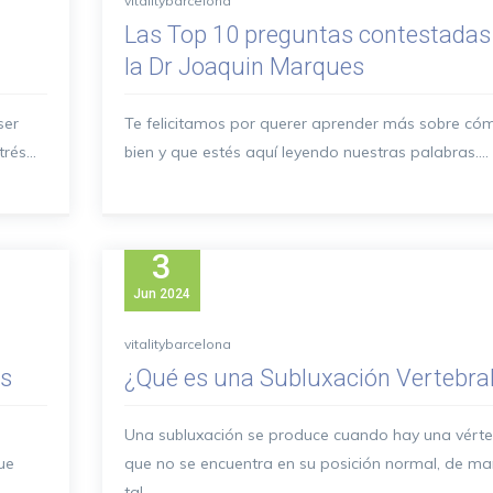
vitalitybarcelona
Las Top 10 preguntas contestadas
la Dr Joaquin Marques
ser
Te felicitamos por querer aprender más sobre cómo
és...
bien y que estés aquí leyendo nuestras palabras....
3
Jun
2024
vitalitybarcelona
os
¿Qué es una Subluxación Vertebra
Una subluxación se produce cuando hay una vért
ue
que no se encuentra en su posición normal, de m
tal...