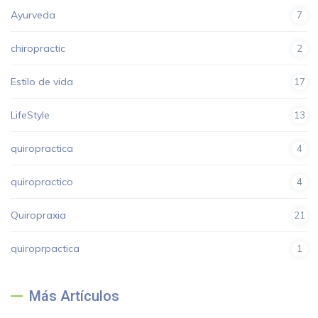
Ayurveda
7
chiropractic
2
Estilo de vida
17
LifeStyle
13
quiropractica
4
quiropractico
4
Quiropraxia
21
quiroprpactica
1
Más Artículos