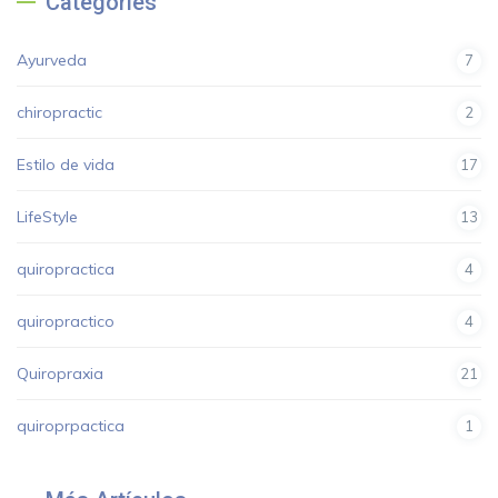
Categories
Ayurveda
7
chiropractic
2
Estilo de vida
17
LifeStyle
13
quiropractica
4
quiropractico
4
Quiropraxia
21
quiroprpactica
1