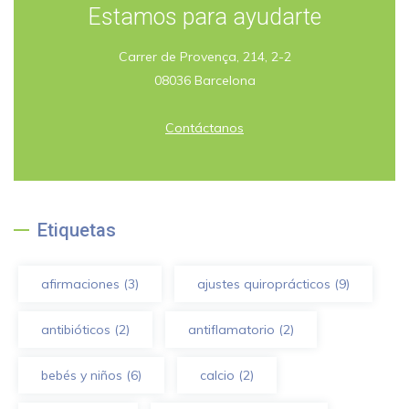
Estamos para ayudarte
Carrer de Provença, 214, 2-2
08036 Barcelona
Contáctanos
Etiquetas
afirmaciones
(3)
ajustes quiroprácticos
(9)
antibióticos
(2)
antiflamatorio
(2)
bebés y niños
(6)
calcio
(2)