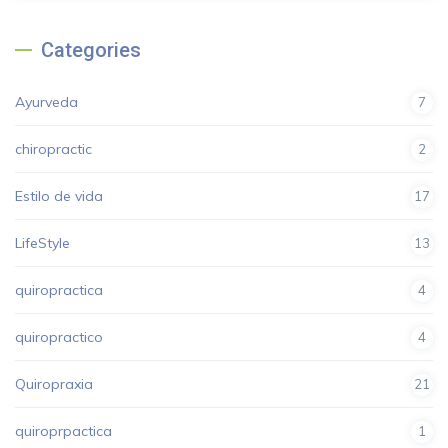
Categories
Ayurveda
7
chiropractic
2
Estilo de vida
17
LifeStyle
13
quiropractica
4
quiropractico
4
Quiropraxia
21
quiroprpactica
1